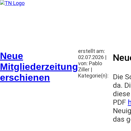
Wohnungsbau-Genossensc
erstellt am:
Neue
Neue
02.07.2026 |
von: Pablo
Mitgliederzeitung
Ziller |
erschienen
Kategorie(n):
Die S
da. D
diese
PDF
h
Neuig
das g