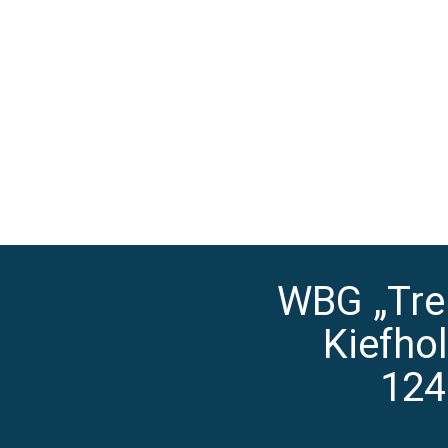
WBG „Tre
Kiefho
124