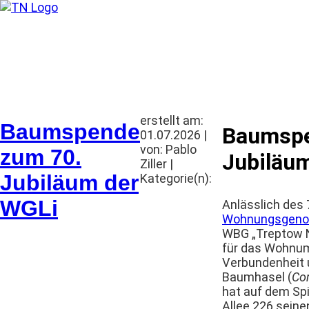
Wohnungsbau-Genossensc
erstellt am:
Baumspende
Baumspe
01.07.2026 |
von: Pablo
zum 70.
Jubiläu
Ziller |
Jubiläum der
Kategorie(n):
WGLi
Anlässlich des 
Wohnungsgenos
WBG „Treptow N
für das Wohnumf
Verbundenheit 
Baumhasel (
Cor
hat auf dem Spi
Allee 226 seine