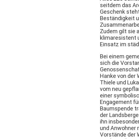
seitdem das Ar
Geschenk steht
Beständigkeit u
Zusammenarbei
Zudem gilt sie 
klimaresistent 
Einsatz im stä
Bei einem geme
sich die Vorsta
Genossenschaft
Hanke von der 
Thiele und Luka
vom neu gepfla
einer symbolis
Engagement für
Baumspende trä
der Landsberger
ihn insbesonde
und Anwohner no
Vorstände der 