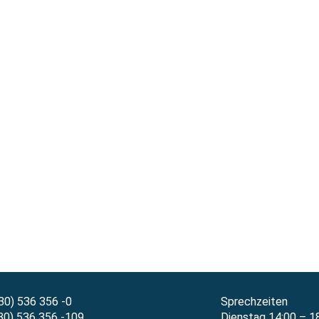
30) 536 356 -0
Sprechzeiten
30) 536 356 -109
Dienstag 14:00 – 1