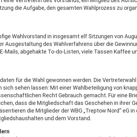
 eine Vertreterin des Vorstands, ein Mitglied des Aufsi
atzung die Aufgabe, den gesamten Wahlprozess zu organis
öpfige Wahlvorstand in insgesamt elf Sitzungen von Augu
der Ausgestaltung des Wahlverfahrens über die Gewinnun
E-Mails, abgehakte To-do-Listen, viele Tassen Kaffee un
ten für die Wahl gewonnen werden. Die Vertreterwahl se
 sich sehen lassen: Mit einer Wahlbeteiligung von knap
senschaftlichen Recht Gebrauch gemacht. Für eine Brie
eichen, dass die Mitgliedschaft das Geschehen in ihrer
räsentieren die Mitglieder der WBG „Treptow Nord“ eG i
itgliedshaushalten und dem Vorstand.
dern