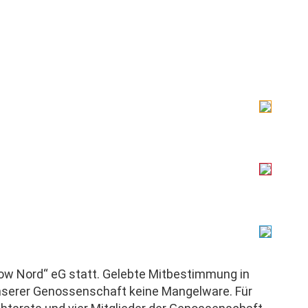
Infos
Kontakt
Sprech
Dienst
Donner
Repar
Meldun
Montag
innerh
07:00 –
Telefo
ow Nord“ eG statt. Gelebte Mitbestimmung in
Mo bis 
nserer Genossenschaft keine Mangelware. Für
Für uns
» Anme