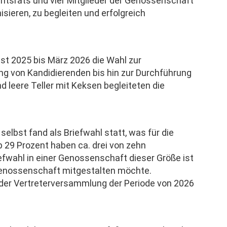
chtsrats und vier Mitglieder der Genossenschaft
E-Mail:
ieren, zu begleiten und erfolgreich
info[a
Meldun
außerh
st 2025 bis März 2026 die Wahl zur
Firma 
g von Kandidierenden bis hin zur Durchführung
Telefon
d leere Teller mit Keksen begleiteten die
lbst fand als Briefwahl statt, was für die
p 29 Prozent haben ca. drei von zehn
fwahl in einer Genossenschaft dieser Größe ist
 Genossenschaft mitgestalten möchte.
n der Vertreterversammlung der Periode von 2026